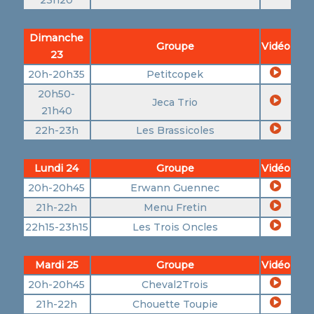
Dimanche
Groupe
Vidéo
23
20h-20h35
Petitcopek
20h50-
Jeca Trio
21h40
22h-23h
Les Brassicoles
Lundi 24
Groupe
Vidéo
20h-20h45
Erwann Guennec
21h-22h
Menu Fretin
22h15-23h15
Les Trois Oncles
Mardi 25
Groupe
Vidéo
20h-20h45
Cheval2Trois
21h-22h
Chouette Toupie