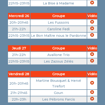
22h15-23h15
La Bise à Madame
Mercredi 26
Groupe
Vidéo
20h-20h45
Les Fussoirs
21h-22h
Caroline Fedi
22h15-23h15
Le Bon Maître nous le Pardonne
Jeudi 27
Groupe
Vidéo
21h-22h
Avallone Trio
22h15-23h15
Les Zazous Zélés
Vendredi 28
Groupe
Vidéo
Martine Bousquet & Hervé
20h-20h45
Tirefort
21h-21h45
Goun
22h-23h
Les Pébrons Farcis