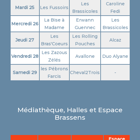
Les
Caroline
Mardi 25
Les Fussoirs
Brassicoles
Fedi
La Bise à
Erwann
Les
Mercredi 26
Madame
Guennec
Brassicoles
Les
Les Rolling
Jeudi 27
Alcaz
Bras'Coeurs
Pouches
Les Zazous
Vendredi 28
Avallone
Duo Alyane
Zélés
les Pébrons
Samedi 29
Cheval2Trois
-
Farcis
Médiathèque, Halles et Espace
Brassens
Espace