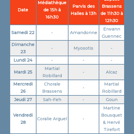
Médiathèque
Parvis des
Brassens
Date
de 15h à
Halles à 13h
de 11h30 à
16h30
12h30
Erwann
Samedi 22
-
Amandonne
Guennec
Dimanche
-
Myosotis
-
23
Lundi 24
-
-
-
Martial
Mardi 25
-
Alcaz
Robillard
Mercredi
Chorale
Martial
-
26
Brassens
Robillard
Jeudi 27
Sah-Feh
-
Goun
Martine
Vendredi
Bousquet
Coralie Arguel
-
28
& Hervé
Tirefort